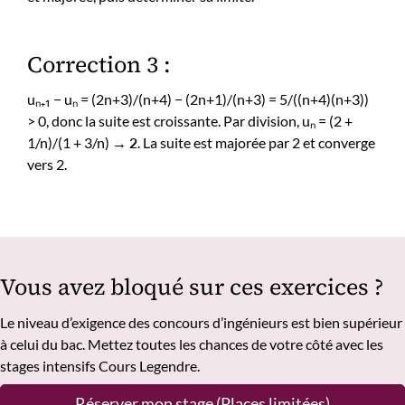
Correction 3 :
uₙ₊₁ − uₙ = (2n+3)/(n+4) − (2n+1)/(n+3) = 5/((n+4)(n+3))
> 0, donc la suite est croissante. Par division, uₙ = (2 +
1/n)/(1 + 3/n) →
2
. La suite est majorée par 2 et converge
vers 2.
Vous avez bloqué sur ces exercices ?
Le niveau d’exigence des concours d’ingénieurs est bien supérieur
à celui du bac. Mettez toutes les chances de votre côté avec les
stages intensifs Cours Legendre.
Réserver mon stage (Places limitées)