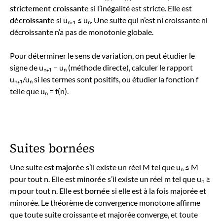
strictement croissante
si l’inégalité est stricte. Elle est
décroissante
si uₙ₊₁ ≤ uₙ. Une suite qui n’est ni croissante ni
décroissante n’a pas de monotonie globale.
Pour déterminer le sens de variation, on peut étudier le
signe de uₙ₊₁ − uₙ (méthode directe), calculer le rapport
uₙ₊₁/uₙ si les termes sont positifs, ou étudier la fonction f
telle que uₙ = f(n).
Suites bornées
Une suite est
majorée
s’il existe un réel M tel que uₙ ≤ M
pour tout n. Elle est
minorée
s’il existe un réel m tel que uₙ ≥
m pour tout n. Elle est
bornée
si elle est à la fois majorée et
minorée. Le théorème de convergence monotone affirme
que toute suite croissante et majorée converge, et toute