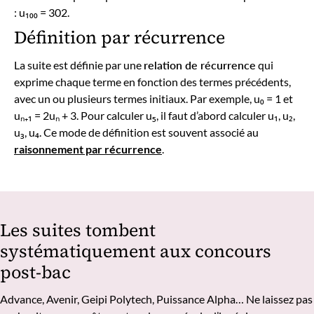
: u₁₀₀ = 302.
Définition par récurrence
La suite est définie par une
relation de récurrence
qui
exprime chaque terme en fonction des termes précédents,
avec un ou plusieurs termes initiaux. Par exemple, u₀ = 1 et
uₙ₊₁ = 2uₙ + 3. Pour calculer u₅, il faut d’abord calculer u₁, u₂,
u₃, u₄. Ce mode de définition est souvent associé au
raisonnement par récurrence
.
Les suites tombent
systématiquement aux concours
post-bac
Advance, Avenir, Geipi Polytech, Puissance Alpha… Ne laissez pas