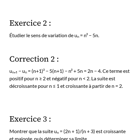
Exercice 2 :
Étudier le sens de variation de uₙ = n² − 5n.
Correction 2 :
uₙ₊₁ − uₙ = (n+1)² − 5(n+1) − n² + 5n = 2n − 4. Ce terme est
positif pour n ≥ 2 et négatif pour n < 2. La suite est
décroissante pour n ≤ 1 et croissante à partir de n = 2.
Exercice 3 :
Montrer que la suite uₙ = (2n + 1)/(n + 3) est croissante
et majorée, puis déterminer sa limite.