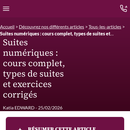
Edition.CL (Groupe Cours Legendre)
Ouvrir la navigation
Accueil
>
Découvrez nos différents articles
>
Tous-les-articles
>
Suites numériques : cours complet, types de suites et
Suites
exercices corrigés
numériques :
cours complet,
types de suites
et exercices
corrigés
Katia EDWARD - 25/02/2026
RÉSUMER CETTE ARTICLE