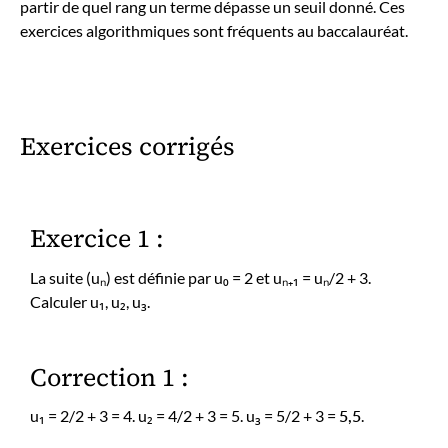
partir de quel rang un terme dépasse un seuil donné. Ces
exercices algorithmiques sont fréquents au baccalauréat.
Exercices corrigés
Exercice 1 :
La suite (uₙ) est définie par u₀ = 2 et uₙ₊₁ = uₙ/2 + 3.
Calculer u₁, u₂, u₃.
Correction 1 :
u₁ = 2/2 + 3 = 4. u₂ = 4/2 + 3 = 5. u₃ = 5/2 + 3 =
5,5
.