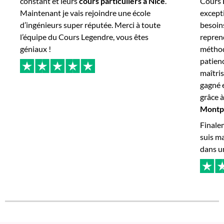
constant et leurs
cours particuliers à Nice
.
Cours 
Maintenant je vais rejoindre une école
except
d’ingénieurs super réputée. Merci à toute
besoins
l’équipe du Cours Legendre, vous êtes
repren
géniaux !
méthod
patienc
maîtris
gagné 
grâce 
Montpe
Finalem
suis ma
dans un