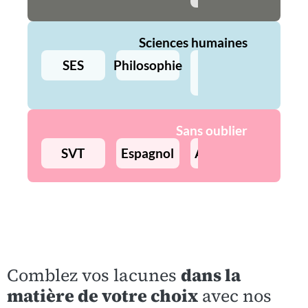
Sciences humaines
SES
Philosophie
Histoire
Géo
Sans oublier
SVT
Espagnol
Allemand
Précept
Comblez vos lacunes
dans la
matière de votre choix
avec nos