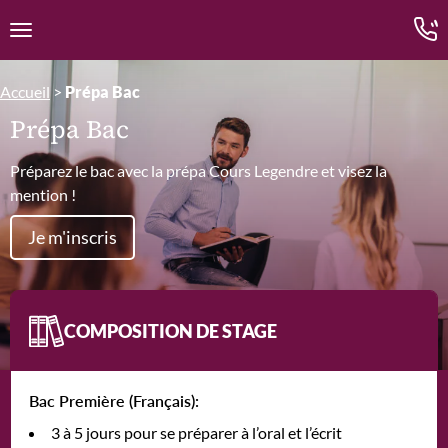
Edition.CL (Groupe Cours Legendre)
Ouvrir la navigation
Accueil
>
Prépa Bac
Prépa Bac
Préparez le bac avec la prépa Cours Legendre et visez la
mention !
Je m'inscris
COMPOSITION DE STAGE
Bac Première (Français):
3 à 5 jours pour se préparer à l’oral et l’écrit