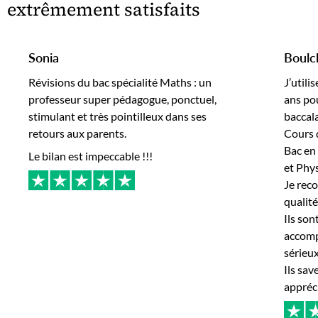
extrêmement satisfaits
Sonia
Boulc
Révisions du bac spécialité Maths : un
J’utili
professeur super pédagogue, ponctuel,
ans po
stimulant et très pointilleux dans ses
baccal
retours aux parents.
Cours d
Bac en
Le bilan est impeccable !!!
et Phy
Je rec
qualité
Ils son
accomp
sérieux
Ils sav
appréc