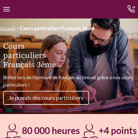
Edition.CL (Groupe Cours Legendre)
Ouvrir la navigation
Accueil
>
Cours particuliers Français 3ème
Cours
particuliers
Français 3ème
Brillez lors de l’épreuve de français au brevet grâce à nos cours
particuliers !
Je prends des cours particuliers
80 000 heures
+4 points