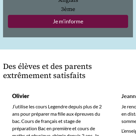
3ème
Je m’informe
Des élèves et des parents
extrêmement satisfaits
Olivier
Jeann
J’utilise les cours Legendre depuis plus de 2
Je ren
ans pour préparer ma fille aux épreuves du
en dist
bac. Cours de français et stage de
sommes 
préparation Bac en première et cours de
L’ensei
maths et physique-chimie depuis 2 ans. Je