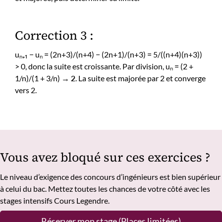
Correction 3 :
uₙ₊₁ − uₙ = (2n+3)/(n+4) − (2n+1)/(n+3) = 5/((n+4)(n+3))
> 0, donc la suite est croissante. Par division, uₙ = (2 +
1/n)/(1 + 3/n) →
2
. La suite est majorée par 2 et converge
vers 2.
Vous avez bloqué sur ces exercices ?
Le niveau d’exigence des concours d’ingénieurs est bien supérieur
à celui du bac. Mettez toutes les chances de votre côté avec les
stages intensifs Cours Legendre.
Réserver mon stage (Places limitées)