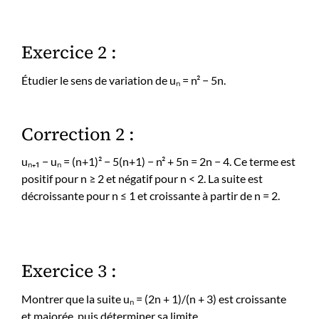
Exercice 2 :
Étudier le sens de variation de uₙ = n² − 5n.
Correction 2 :
uₙ₊₁ − uₙ = (n+1)² − 5(n+1) − n² + 5n = 2n − 4. Ce terme est
positif pour n ≥ 2 et négatif pour n < 2. La suite est
décroissante pour n ≤ 1 et croissante à partir de n = 2.
Exercice 3 :
Montrer que la suite uₙ = (2n + 1)/(n + 3) est croissante
et majorée, puis déterminer sa limite.