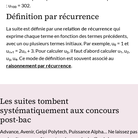
: u₁₀₀ = 302.
Définition par récurrence
La suite est définie par une
relation de récurrence
qui
exprime chaque terme en fonction des termes précédents,
avec un ou plusieurs termes initiaux. Par exemple, u₀ = 1 et
uₙ₊₁ = 2uₙ + 3. Pour calculer u₅, il faut d’abord calculer u₁, u₂,
u₃, u₄. Ce mode de définition est souvent associé au
raisonnement par récurrence
.
Les suites tombent
systématiquement aux concours
post-bac
Advance, Avenir, Geipi Polytech, Puissance Alpha… Ne laissez pas