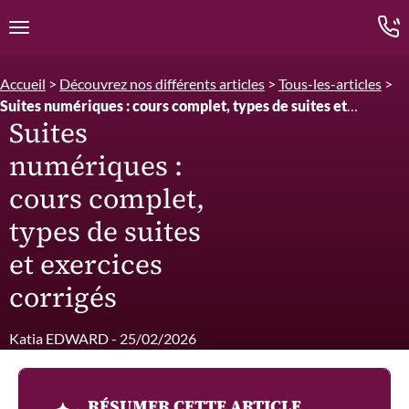
Edition.CL (Groupe Cours Legendre)
Ouvrir la navigation
Accueil
>
Découvrez nos différents articles
>
Tous-les-articles
>
Suites numériques : cours complet, types de suites et
Suites
exercices corrigés
numériques :
cours complet,
types de suites
et exercices
corrigés
Katia EDWARD - 25/02/2026
RÉSUMER CETTE ARTICLE