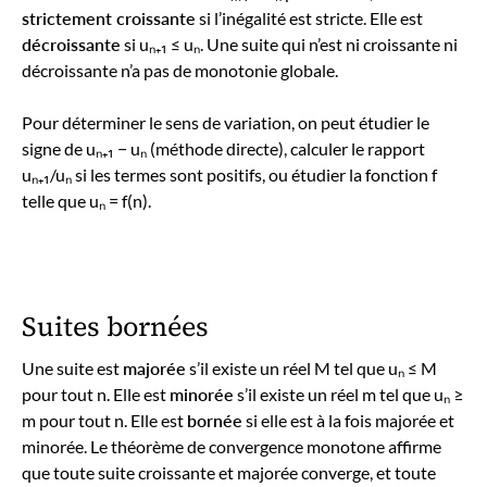
strictement croissante
si l’inégalité est stricte. Elle est
décroissante
si uₙ₊₁ ≤ uₙ. Une suite qui n’est ni croissante ni
décroissante n’a pas de monotonie globale.
Pour déterminer le sens de variation, on peut étudier le
signe de uₙ₊₁ − uₙ (méthode directe), calculer le rapport
uₙ₊₁/uₙ si les termes sont positifs, ou étudier la fonction f
telle que uₙ = f(n).
Suites bornées
Une suite est
majorée
s’il existe un réel M tel que uₙ ≤ M
pour tout n. Elle est
minorée
s’il existe un réel m tel que uₙ ≥
m pour tout n. Elle est
bornée
si elle est à la fois majorée et
minorée. Le théorème de convergence monotone affirme
que toute suite croissante et majorée converge, et toute