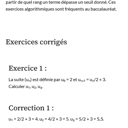
partir de quel rang un terme dépasse un seuil donné. Ces
exercices algorithmiques sont fréquents au baccalauréat.
Exercices corrigés
Exercice 1 :
La suite (uₙ) est définie par u₀ = 2 et uₙ₊₁ = uₙ/2 + 3.
Calculer u₁, u₂, u₃.
Correction 1 :
u₁ = 2/2 + 3 = 4. u₂ = 4/2 + 3 = 5. u₃ = 5/2 + 3 =
5,5
.