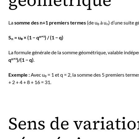
La
somme des n+1 premiers termes
(de u₀ à uₙ) d’une suite g
Sₙ = u₀ × (1 − qⁿ⁺¹) / (1 − q)
La formule générale de la somme géométrique, valable indépe
qⁿ⁺¹)/(1 − q)
.
Exemple :
Avec u₀ = 1 et q = 2, la somme des 5 premiers termes (
+ 2 + 4 + 8 + 16 = 31.
Sens de variatio