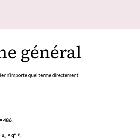
me général
er n’importe quel terme directement :
 =
486
.
 uₚ × qⁿ⁻ᵖ
.