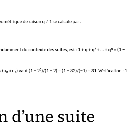
éométrique de raison q ≠ 1 se calcule par :
ndamment du contexte des suites, est :
1 + q + q² + … + qⁿ = (1 −
u₀ à u₄) vaut (1 − 2⁵)/(1 − 2) = (1 − 32)/(−1) =
31
. Vérification : 1
n d’une suite