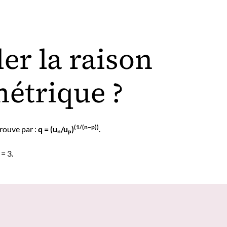
r la raison
métrique ?
(1/(n−p))
trouve par :
q = (uₙ/uₚ)
.
 = 3.