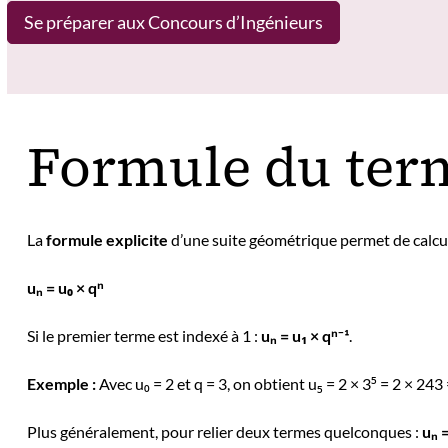
Se préparer aux Concours d’Ingénieurs
Formule du ter
La
formule explicite
d’une suite géométrique permet de calcul
uₙ = u₀ × qⁿ
Si le premier terme est indexé à 1 :
uₙ = u₁ × qⁿ⁻¹
.
Exemple :
Avec u₀ = 2 et q = 3, on obtient u₅ = 2 × 3⁵ = 2 × 243
Plus généralement, pour relier deux termes quelconques :
uₙ =