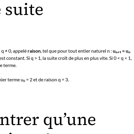
 suite
 q ≠ 0, appelé
raison
, tel que pour tout entier naturel n :
uₙ₊₁ = uₙ
constant. Si q > 1, la suite croît de plus en plus vite. Si 0 < q < 1,
ue terme.
ier terme u₀ = 2 et de raison q = 3.
trer qu’une