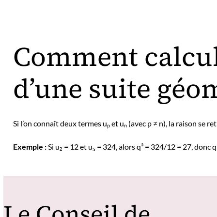
Comment calcule
d’une suite géo
Si l’on connaît deux termes uₚ et uₙ (avec p ≠ n), la raison se re
Exemple :
Si u₂ = 12 et u₅ = 324, alors q³ = 324/12 = 27, donc q
Le Conseil de