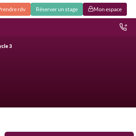
Prendre rdv
Réserver un stage
Mon espace
ycle 3