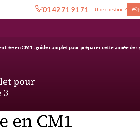
01 42 71 91 71
Une question ?
Edition.CL (Groupe Cours Legendre)
ntrée en CM1 : guide complet pour préparer cette année de c
let pour
 3
ée en CM1