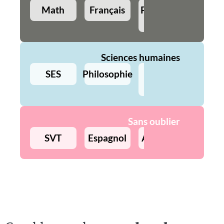
Math
Français
Physique-
Angla
Chimie
Sciences humaines
SES
Philosophie
Histoire
Géo
Sans oublier
SVT
Espagnol
Allemand
Précept