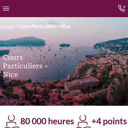
Edition.CL (Groupe Cours Legendre)
Ouvrir la navigation
Accueil
>
Cours Particuliers – Nice
Cours
Particuliers –
Nice
80 000 heures
+4 points