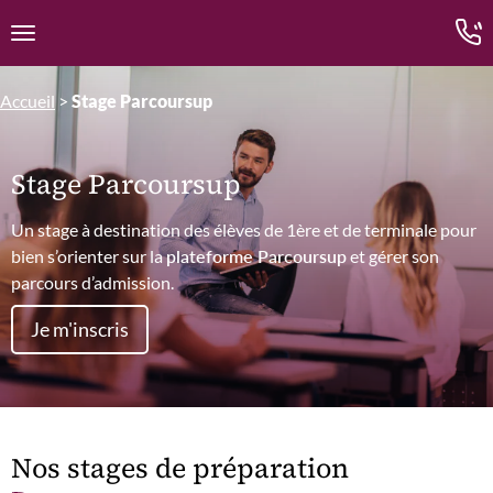
Edition.CL (Groupe Cours Legendre)
Ouvrir la navigation
Accueil
>
Stage Parcoursup
Stage Parcoursup
Un stage à destination des élèves de 1ère et de terminale pour
bien s’orienter sur la
plateforme Parcoursup
et gérer son
parcours d’admission.
Je m'inscris
Nos stages de préparation