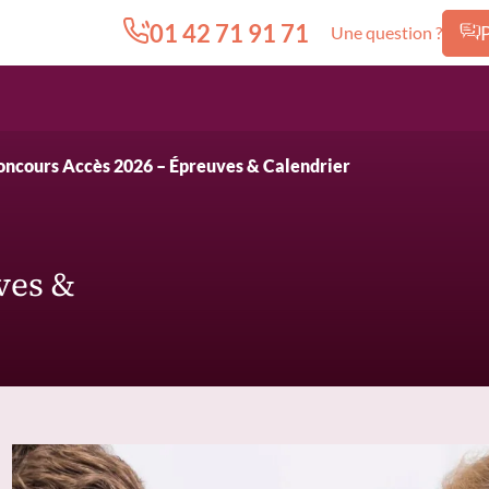
01 42 71 91 71
Une question ?
Edition.CL (Groupe Cours Legendre)
oncours Accès 2026 – Épreuves & Calendrier
ves &