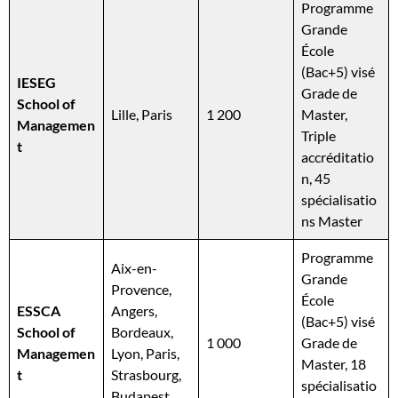
Programme
Grande
École
(Bac+5) visé
IESEG
Grade de
School of
Lille, Paris
1 200
Master,
Managemen
Triple
t
accréditatio
n, 45
spécialisatio
ns Master
Programme
Aix-en-
Grande
Provence,
École
ESSCA
Angers,
(Bac+5) visé
School of
Bordeaux,
1 000
Grade de
Managemen
Lyon, Paris,
Master, 18
t
Strasbourg,
spécialisatio
Budapest,