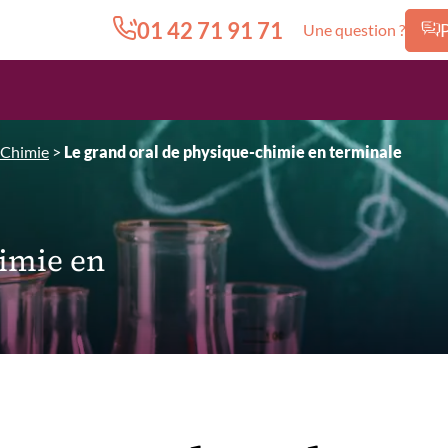
01 42 71 91 71
Une question ?
Edition.CL (Groupe Cours Legendre)
-Chimie
>
Le grand oral de physique-chimie en terminale
himie en