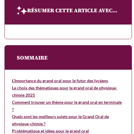
RÉSUMER CETTE ARTICLE AVEC…
SOMMAIRE
L’Importance du grand oral pour le futur des lycéens
Le choix des thématiques pour le grand oral de physique-
chimie 2025
Comment trouver un thème pour le grand oral en terminale
?
Quels sont les meilleurs sujets pour le Grand Oral de
physique-chimie ?
Problématique et idées pour le grand oral