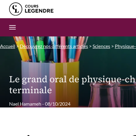
Edition.CL (Groupe Cours Legendre)
Ouvrir la navigation
Accueil
>
Découvrez nos différents articles
>
Sciences
>
Physique
Le grand oral de physique-c
terminale
Nael Hamameh - 08/10/2024