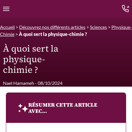
Edition.CL (Groupe Cours Legendre)
Ouvrir la navigation
Accueil
>
Découvrez nos différents articles
>
Sciences
>
Physique-
Chimie
>
À quoi sert la physique-chimie ?
À quoi sert la
physique-
chimie ?
Nael Hamameh - 08/10/2024
RÉSUMER CETTE ARTICLE
AVEC…