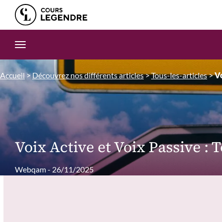
Edition.CL (Groupe Cours Legendre)
Ouvrir la navigation
Accueil
>
Découvrez nos différents articles
>
Tous-les-articles
>
Vo
Voix Active et Voix Passive : T
Webqam - 26/11/2025