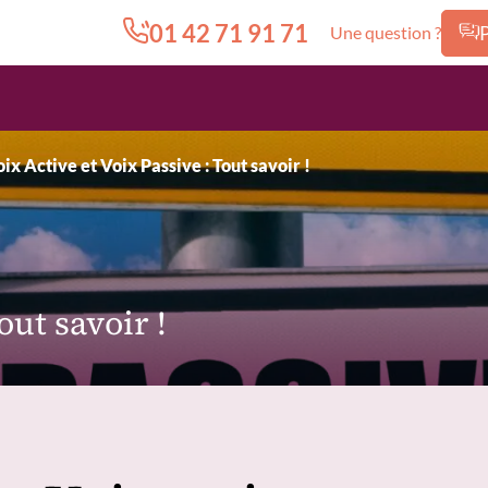
01 42 71 91 71
Une question ?
Edition.CL (Groupe Cours Legendre)
ix Active et Voix Passive : Tout savoir !
out savoir !