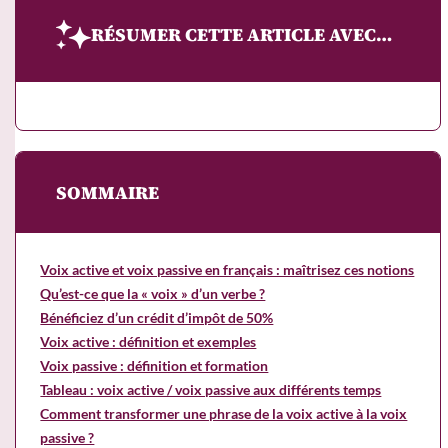
RÉSUMER CETTE ARTICLE AVEC…
SOMMAIRE
Voix active et voix passive en français : maîtrisez ces notions
Qu’est-ce que la « voix » d’un verbe ?
Bénéficiez d’un crédit d’impôt de 50%
Voix active : définition et exemples
Voix passive : définition et formation
Tableau : voix active / voix passive aux différents temps
Comment transformer une phrase de la voix active à la voix
passive ?