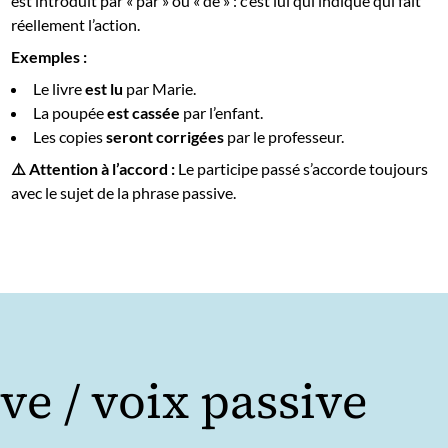
est introduit par « par » ou « de » : c’est lui qui indique qui fait
réellement l’action.
Exemples :
Le livre
est lu
par Marie.
La poupée
est cassée
par l’enfant.
Les copies
seront corrigées
par le professeur.
⚠️ Attention à l’accord :
Le participe passé s’accorde toujours
avec le sujet de la phrase passive.
ive / voix passive