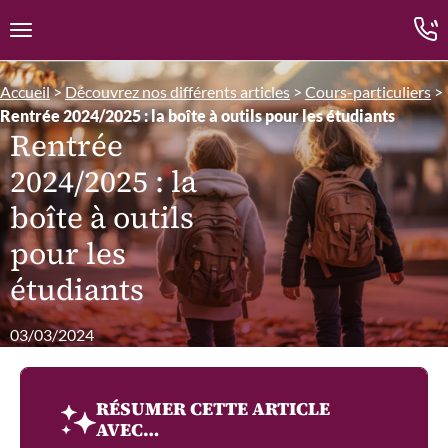
Edition.CL (Groupe Cours Legendre)
Ouvrir la navigation
Accueil
>
Découvrez nos différents articles
>
Cours-particuliers
>
Rentrée 2024/2025 : la boîte à outils pour les étudiants
Rentrée
2024/2025 : la
boîte à outils
pour les
étudiants
03/03/2024
RÉSUMER CETTE ARTICLE
AVEC…