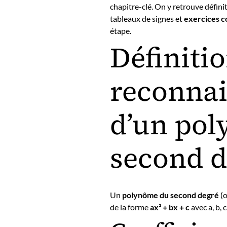
chapitre-clé. On y retrouve défini
tableaux de signes et
exercices c
étape.
Définitio
reconna
d’un po
second d
Un
polynôme du second degré
(
de la forme
ax² + bx + c
avec a, b, c