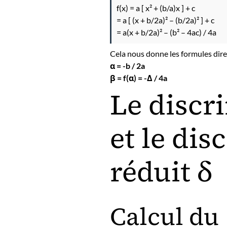
f(x) = a [ x² + (b/a)x ] + c
= a [ (x + b/2a)² – (b/2a)² ] + c
= a(x + b/2a)² – (b² – 4ac) / 4a
Cela nous donne les formules direc
α = -b / 2a
β = f(α) = -Δ / 4a
Le discr
et le di
réduit δ
Calcul du