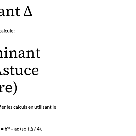
ant Δ
alcule :
minant
Astuce
re)
ier les calculs en utilisant le
 = b’² – ac
(soit Δ / 4).