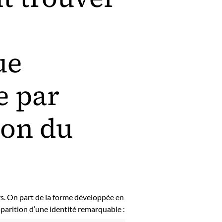
ue
e par
ion du
rs. On part de la forme développée en
apparition d’une identité remarquable :