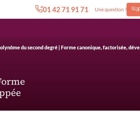
01 42 71 91 71
Une question ?
Edition.CL (Groupe Cours Legendre)
olynôme du second degré | Forme canonique, factorisée, dév
 Forme
oppée