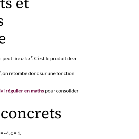
ts et
s
e
n peut lire
a × x²
. C’est le produit de
a
 x², on retombe donc sur une fonction
ivi régulier en maths
pour consolider
concrets
= -4, c = 1.