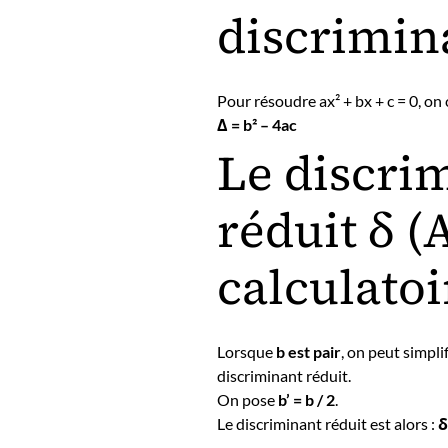
discrimin
Pour résoudre ax² + bx + c = 0, on c
Δ = b² – 4ac
Le discri
réduit δ (
calculatoi
Lorsque
b est pair
, on peut simplif
discriminant réduit.
On pose
b’ = b / 2
.
Le discriminant réduit est alors :
δ