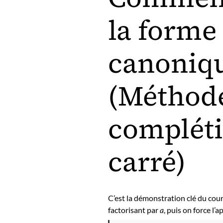
la forme
canoniq
(Méthod
complét
carré)
C’est la démonstration clé du cou
factorisant par
a
, puis on force l’