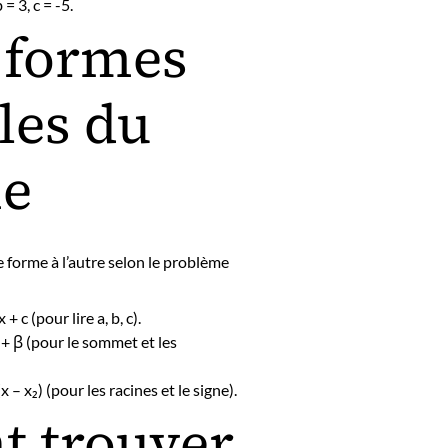
 = 3, c = -5.
s formes
les du
e
ne forme à l’autre selon le problème
 + c (pour lire a, b, c).
 + β (pour le sommet et les
x – x₂) (pour les racines et le signe).
 trouver