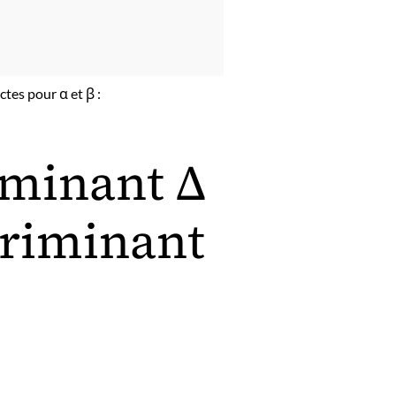
tes pour α et β :
iminant Δ
scriminant