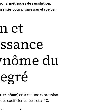
tions,
méthodes de résolution
,
orrigés
pour progresser étape par
n et
issance
lynôme du
egré
ou
trinôme
) en
x
est une expression
 des coefficients réels et a ≠ 0.