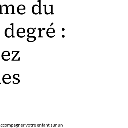
me du
 degré :
sez
les
r accompagner votre enfant sur un