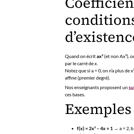
Coefficien
condition
d’existenc
Quand on écrit
ax²
(et non Ax²), o
par le carré de
x
.
Notez que si a = 0, on n’a plus de
affine (premier degré).
Nos enseignants proposent un
su
ces bases.
Exemples 
f(x) = 2x² – 4x + 1
→ a = 2, b 