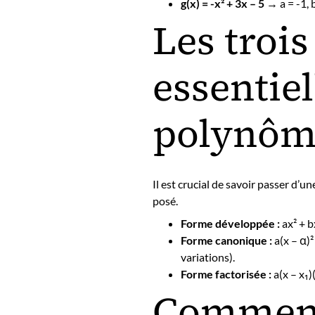
g(x) = -x² + 3x – 5
→ a = -1, b
Les troi
essentiel
polynôm
Il est crucial de savoir passer d’u
posé.
Forme développée :
ax² + bx
Forme canonique :
a(x – α)²
variations).
Forme factorisée :
a(x – x₁)(
Comment