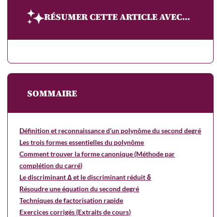
RÉSUMER CETTE ARTICLE AVEC…
SOMMAIRE
Définition et reconnaissance d’un polynôme du second degré
Les trois formes essentielles du polynôme
Comment trouver la forme canonique (Méthode par
complétion du carré)
Le discriminant Δ et le discriminant réduit δ
Résoudre une équation du second degré
Techniques de factorisation rapide
Exercices corrigés (Extraits de cours)