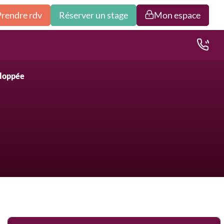
Prendre rdv
Réserver un stage
Mon espace
eloppée