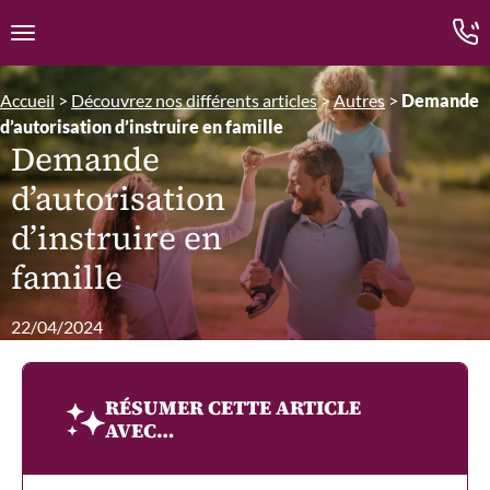
Edition.CL (Groupe Cours Legendre)
Ouvrir la navigation
Accueil
>
Découvrez nos différents articles
>
Autres
>
Demande
d’autorisation d’instruire en famille
Demande
d’autorisation
d’instruire en
famille
22/04/2024
RÉSUMER CETTE ARTICLE
AVEC…