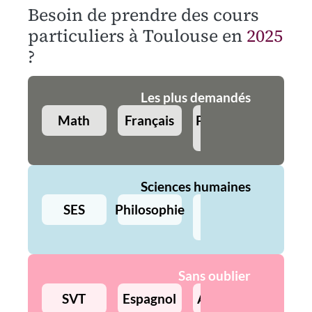
Besoin de prendre des cours
particuliers à Toulouse en
2025
?
Les plus demandés
Math
Français
Physique-
Angla
Chimie
Sciences humaines
SES
Philosophie
Histoire
Géo
Sans oublier
SVT
Espagnol
Allemand
Précept