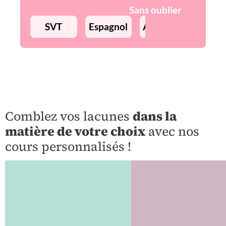
Sans oublier
SVT
Espagnol
Allemand
Précept
Comblez vos lacunes
dans la
matière de votre choix
avec nos
cours personnalisés !