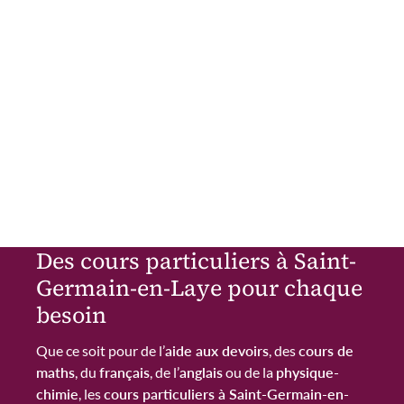
Des cours particuliers à Saint-
Germain-en-Laye pour chaque
besoin
Que ce soit pour de l’
aide aux devoirs
, des
cours de
maths
, du
français
, de l’
anglais
ou de la
physique-
chimie
, les
cours particuliers à Saint-Germain-en-