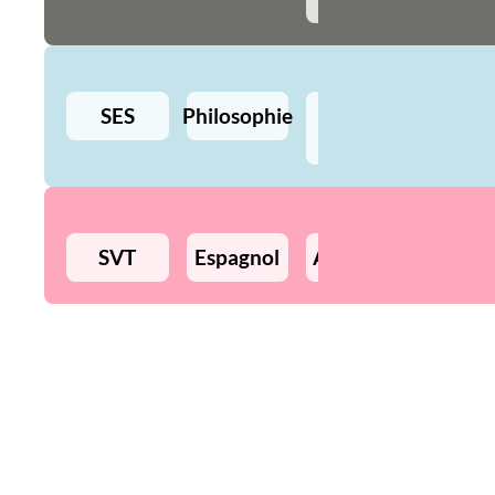
SES
Philosophie
Histoire
Géo
SVT
Espagnol
Allemand
Précept