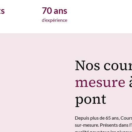
ts
70 ans
d’expérience
Nos cour
mesure
pont
Depuis plus de 65 ans, Cour
sur-mesure. Présents dans l’
qualité pour tous les niveau