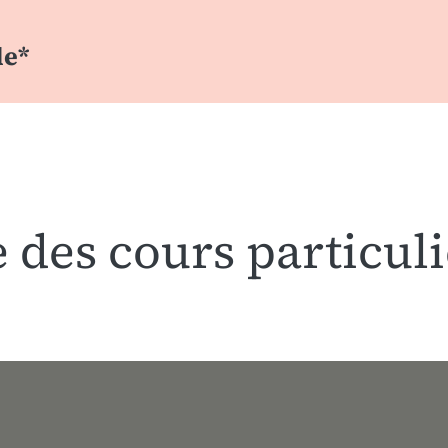
le*
 des cours particul
is