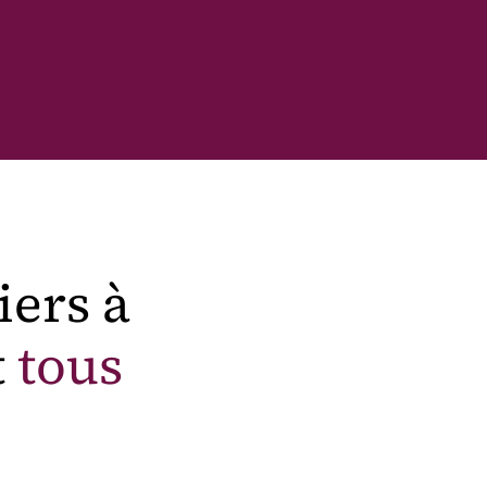
iers à
t
tous