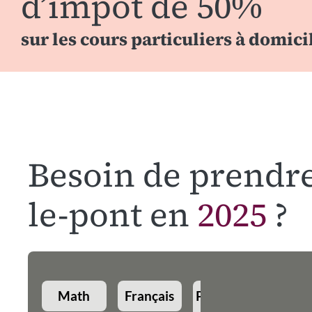
d’impôt de 50%
sur les cours particuliers à domici
Besoin de prendre
le-pont en
2025
?
Math
Français
Physique-
Angla
Chimie