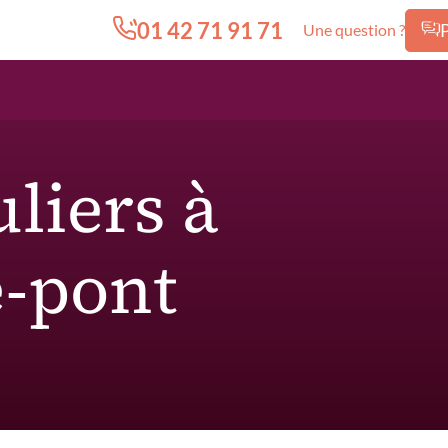
01 42 71 91 71
Une question ?
Edition.CL (Groupe Cours Legendre)
liers à
e-pont