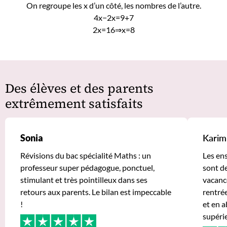
On regroupe les x d’un côté, les nombres de l’autre.
4x−2x=9+7
2x=16⇒x=8
Des élèves et des parents
extrêmement satisfaits
Sonia
Karim
Révisions du bac spécialité Maths : un
Les en
professeur super pédagogue, ponctuel,
sont de
stimulant et très pointilleux dans ses
vacance
retours aux parents. Le bilan est impeccable
rentrée
!
et en a
supéri