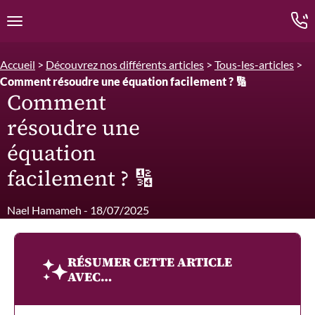
Edition.CL (Groupe Cours Legendre)
Ouvrir la navigation
Accueil
>
Découvrez nos différents articles
>
Tous-les-articles
>
Comment résoudre une équation facilement ? 🔢
Comment
résoudre une
équation
facilement ? 🔢
Nael Hamameh - 18/07/2025
RÉSUMER CETTE ARTICLE
AVEC…