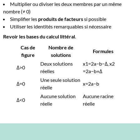
Multiplier ou diviser les deux membres par un même
nombre (≠ 0)
Simplifier les
produits de facteurs
si possible
Utiliser les identités remarquables si nécessaire
Revoir les bases du calcul littéral
.
Cas de
Nombre de
Formules
figure
solutions
Deux solutions
x1​=2a−b−Δ​​, x2​
Δ>0
réelles
=2a−b+Δ​​
Une seule solution
Δ=0
x=2a−b​
réelle
Aucune solution
Aucune racine
Δ<0
réelle
réelle