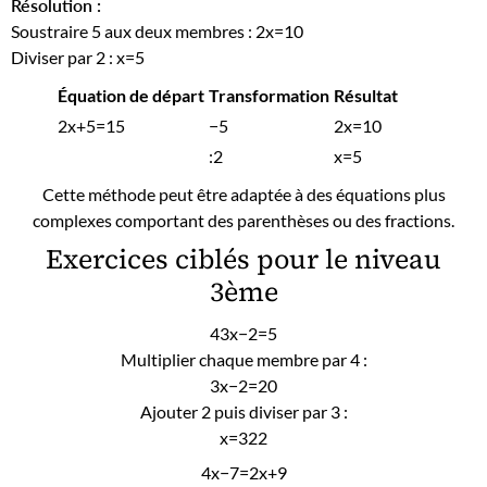
Résolution :
Soustraire 5 aux deux membres : 2x=10
Diviser par 2 : x=5
Équation de départ
Transformation
Résultat
2x+5=15
−5
2x=10
:2
x=5
Cette méthode peut être adaptée à des équations plus
complexes comportant des parenthèses ou des fractions.
Exercices ciblés pour le niveau
3ème
43x−2​=5
Multiplier chaque membre par 4 :
3x−2=20
Ajouter 2 puis diviser par 3 :
x=322​
4x−7=2x+9