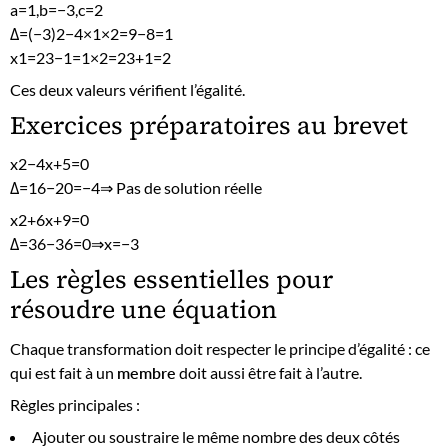
a=1,b=−3,c=2
Δ=(−3)2−4×1×2=9−8=1
x1​=23−1​=1×2​=23+1​=2
Ces deux valeurs vérifient l’égalité.
Exercices préparatoires au brevet
x2−4x+5=0
Δ=16−20=−4⇒ Pas de solution réelle
x2+6x+9=0
Δ=36−36=0⇒x=−3
Les règles essentielles pour
résoudre une équation
Chaque transformation doit respecter le principe d’égalité : ce
qui est fait à un
membre
doit aussi être fait à l’autre.
Règles principales :
Ajouter ou soustraire le même nombre des deux côtés