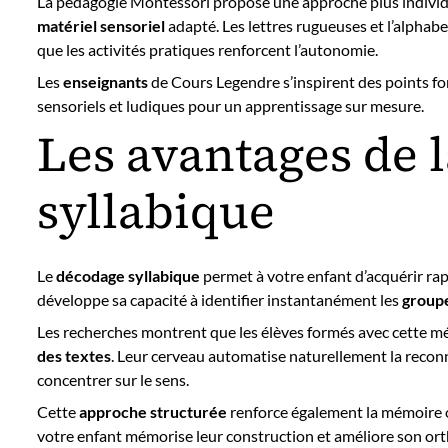
La pédagogie Montessori propose une approche plus individ
matériel sensoriel
adapté. Les lettres rugueuses et l’alphab
que les activités pratiques renforcent l’autonomie.
Les
enseignants
de Cours Legendre s’inspirent des points for
sensoriels et ludiques pour un apprentissage sur mesure.
Les avantages de l
syllabique
Le
décodage syllabique
permet à votre enfant d’acquérir ra
développe sa capacité à identifier instantanément les
groupe
Les recherches montrent que les élèves formés avec cette 
des textes
. Leur cerveau automatise naturellement la reconna
concentrer sur le sens.
Cette
approche structurée
renforce également la mémoire 
votre enfant mémorise leur construction et améliore son or