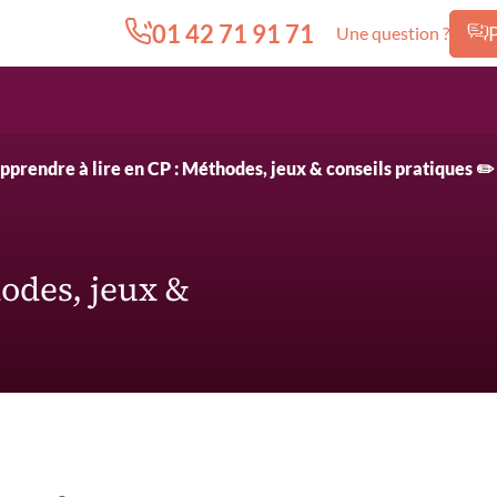
01 42 71 91 71
Une question ?
Edition.CL (Groupe Cours Legendre)
pprendre à lire en CP : Méthodes, jeux & conseils pratiques ✏️
odes, jeux &