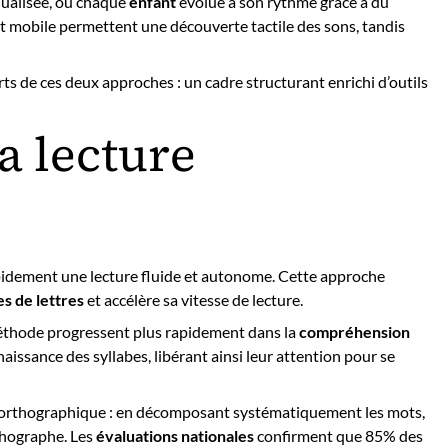
ualisée, où chaque
enfant
évolue à son rythme grâce à du
et mobile permettent une découverte tactile des sons, tandis
ts de ces deux approches : un cadre structurant enrichi d’outils
a lecture
pidement une lecture fluide et autonome. Cette approche
s de lettres
et accélère sa vitesse de lecture.
méthode progressent plus rapidement dans la
compréhension
issance des syllabes, libérant ainsi leur attention pour se
orthographique : en décomposant systématiquement les mots,
thographe. Les
évaluations nationales
confirment que 85% des