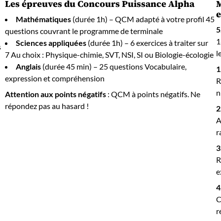
Les épreuves du Concours Puissance Alpha
M
e
Mathématiques
(durée 1h) – QCM adapté à votre profil 45
5
questions couvrant le programme de terminale
1
Sciences appliquées
(durée 1h) – 6 exercices à traiter sur
s
l
7 Au choix : Physique-chimie, SVT, NSI, SI ou Biologie-écologie
Anglais
(durée 45 min) – 25 questions Vocabulaire,
1
expression et compréhension
R
n
Attention aux points négatifs
: QCM à points négatifs. Ne
répondez pas au hasard !
2
A
r
3
R
e
4
C
r