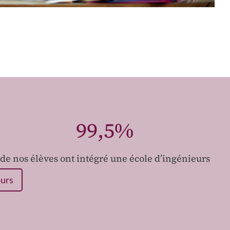
99,5%
de nos élèves ont intégré une école d’ingénieurs
ours