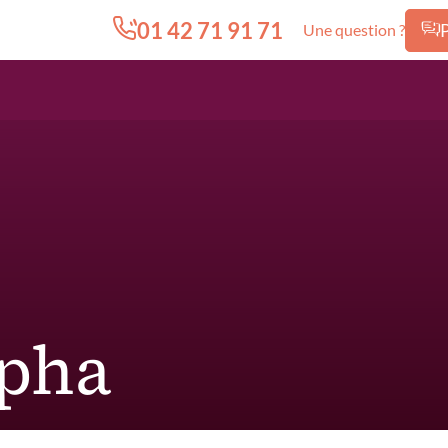
01 42 71 91 71
Une question ?
Edition.CL (Groupe Cours Legendre)
lpha