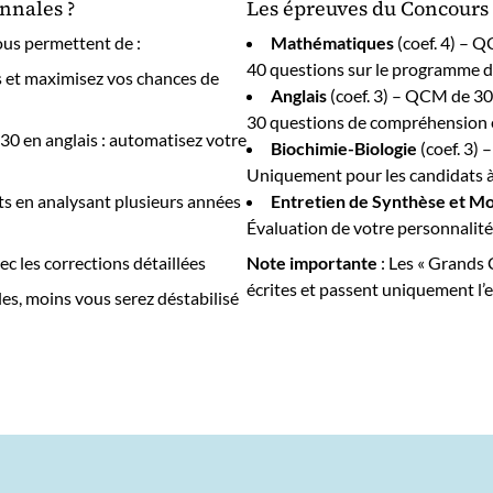
annales ?
Les épreuves du Concour
vous permettent de :
Mathématiques
(coef. 4) – 
40 questions sur le programme de
 et maximisez vos chances de
Anglais
(coef. 3) – QCM de 3
30 questions de compréhension é
0 en anglais : automatisez votre
Biochimie-Biologie
(coef. 3)
Uniquement pour les candidats à
ts en analysant plusieurs années
Entretien de Synthèse et Mo
Évaluation de votre personnalité,
ec les corrections détaillées
Note importante
: Les « Grands 
écrites et passent uniquement l’e
es, moins vous serez déstabilisé