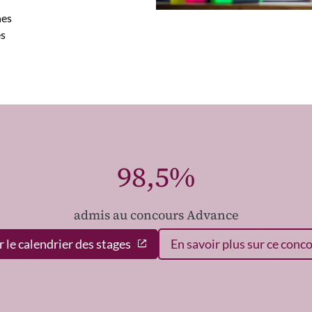
nes
es
98,5%
admis au concours Advance
r le calendrier des stages
En savoir plus sur ce conc