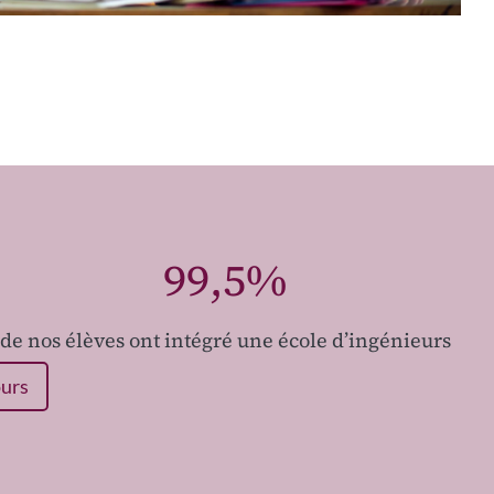
99,5%
de nos élèves ont intégré une école d’ingénieurs
ours