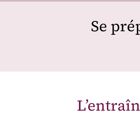
Se pré
L’entraî