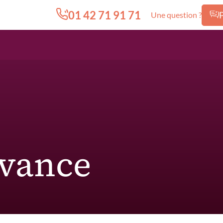
01 42 71 91 71
Une question ?
Edition.CL (Groupe Cours Legendre)
vance